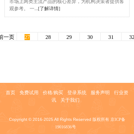
市场上两类主流产品的核心差异，为机构决策者提供客
观参考。 一...
[了解详情]
前一页
27
28
29
30
31
3
首页
免费试用
价格/购买
登录系统
服务声明
行业资
讯
关于我们
Copyright © 2016-2025 All Rights Reserved 版权所有
京ICP备
19016836号